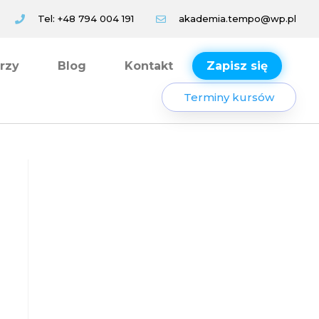
Tel: +48 794 004 191
akademia.tempo@wp.pl
orzy
Blog
Kontakt
Zapisz się
Terminy kursów