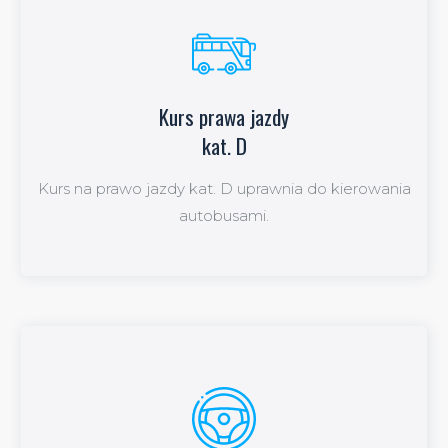
Kurs prawa jazdy
Kurs prawa jazdy kat D
kat. D
Kurs na prawo jazdy kat. D uprawnia do kierowania
więcej
autobusami.