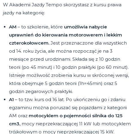
W Akademii Jazdy Tempo skorzystasz z kursu prawa
jazdy na kategorię:
AM
– to szkolenie, które
umożliwia nabycie
uprawnień do kierowania motorowerem i lekkim
czterokołowcem.
Jest przeznaczone dla wszystkich
od 14. roku życia, ale można rozpocząć je na 3
miesiące przed urodzinami. Składa się z 10 godzin
teorii (po 45 minut) i 10 godzin praktyki (po 60 minut).
Istnieje możliwość zrobienia kursu w skróconej wersji,
która obejmuje 5 godzin teorii (1h=45min) oraz 5
godzin zegarowych praktyki.
A1
– to tzw. kurs od 16 lat. Po ukończeniu go i zdaniu
egzaminu można poruszać się pojazdami z kategorii
AM oraz
motocyklem o pojemności silnika do 125
cm3,
mocy nieprzekraczającej 11 kW lub motocyklem
trójkołowym o mocy nieprzekraczającej 15 kW.