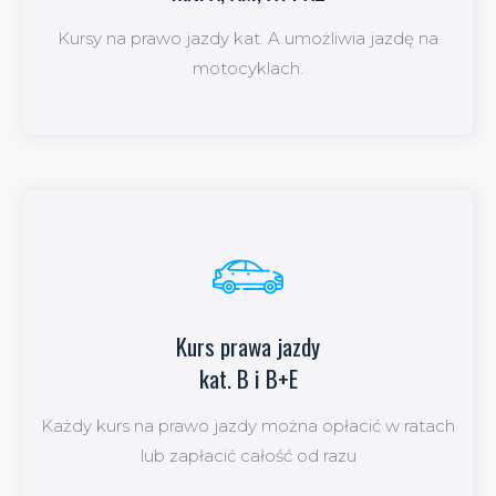
kat A, AM, A1 i A2
Kursy na prawo jazdy kat. A umożliwia jazdę na
wiecej
motocyklach.
Kurs prawa jazdy
Kurs prawa jazdy
kat. B i B+E
kat B i B+E
Każdy kurs na prawo jazdy można opłacić w ratach
więcej
lub zapłacić całość od razu