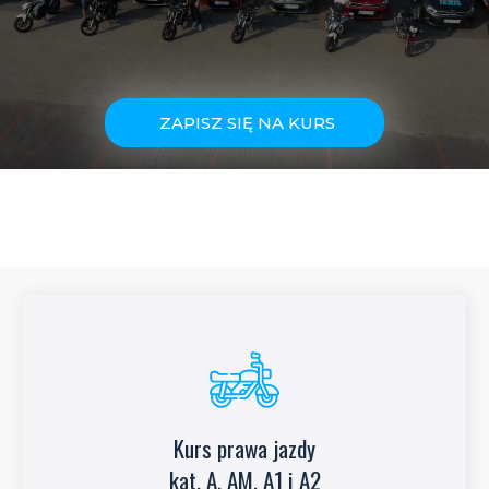
ZAPISZ SIĘ NA KURS
Kurs prawa jazdy
Kurs prawa jazdy
kat. A, AM, A1 i A2