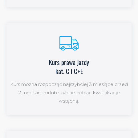
Kurs prawa jazdy
Kurs prawa jazdy
kat. C i C+E
kat C. i C+E
Kurs można rozpocząć najszybciej 3 miesiące przed
21 urodzinami lub szybciej robiąc kwalifikacje
więcej
wstępną.